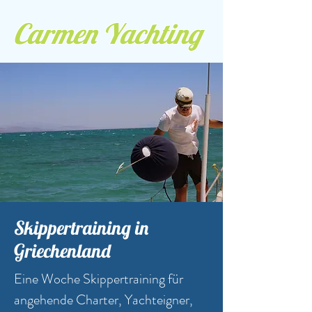
Carmen Yachting
Skippertraining in
Griechenland
Eine Woche Skippertraining für
angehende Charter, Yachteigner,