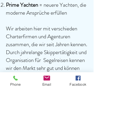
Prime Yachten
= neuere Yachten, die
moderne Ansprüche erfüllen
Wir arbeiten hier mit verschieden
Charterfirmen und Agenturen
zusammen, die wir seit Jahren kennen.
Durch jahrelange Skippertätigkeit und
Organisation für Segelreisen kennen
wir den Markt sehr gut und können
euch für jeden Wunsch ein passendes
Angebot/Yacht anbieten.
Phone
Email
Facebook
Hier gehts zu unseren Yachten!